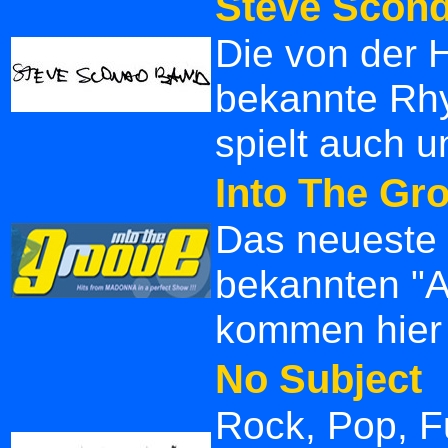
Steve Scon
Die von der 
bekannte Rh
spielt auch u
Into The Gr
Das neueste P
bekannten "
kommen hier v
No Subject
Rock, Pop, F