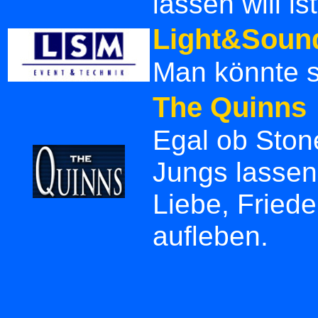
lassen will is
Light&Sound
Man könnte sa
The Quinns
Egal ob Stone
Jungs lassen
Liebe, Fried
aufleben.