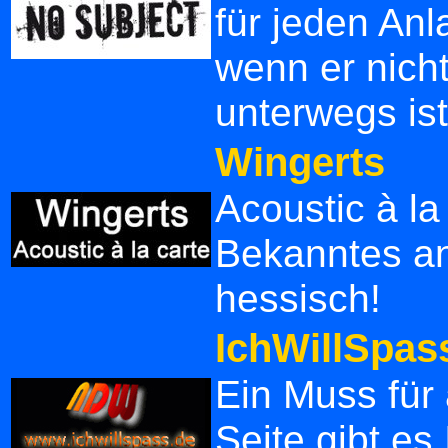
für jeden An
wenn er nich
unterwegs ist
Wingerts
Acoustic à la
Bekanntes an
hessisch!
IchWillSpas
Ein Muss für
Seite gibt es